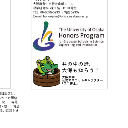
大阪府豊中市待兼山町１－１
理学研究科B棟１階 B101号室
TEL: 06-6850-5293 （内線 5293)
E-mail: honor-jimu@office.osaka-u.ac.jp
当日出席し、
なかった履修
・化）、寺尾
（理・物）、社会
るご活躍を遂