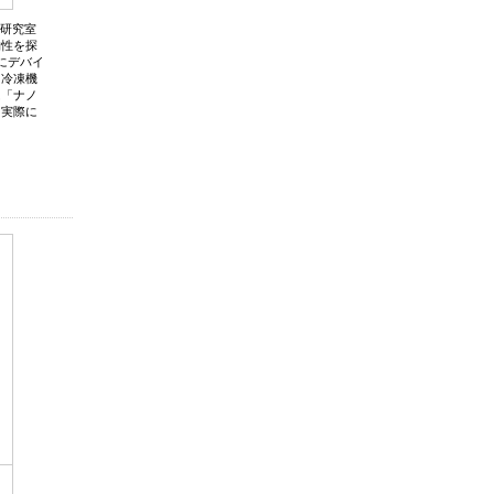
の研究室
物性を探
にデバイ
る冷凍機
は「ナノ
を実際に