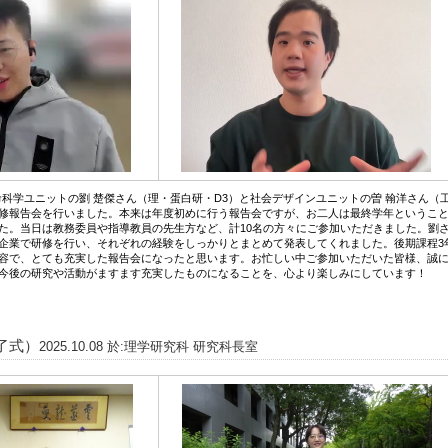
、生命科学ユニットの劉 楚傑さん（理・蛋白研・D3）と社会デザインユニットの曽 翰洋さん（工
修報告会を行いました。本来は年度初めに行う報告会ですが、お二人は最終学年というこ
た。当日は教務委員や指導教員の先生方など、計10名の方々にご参加いただきました。劉
企業で研修を行い、それぞれの経験をしっかりとまとめて発表してくれました。後期課程3
容で、とても充実した報告会になったと思います。お忙しい中ご参加いただいた皆様、誠
今後の研究や活動がますます充実したものになることを、心より楽しみにしています！
修了式）
2025.10.08 於:理学研究科 研究科長室