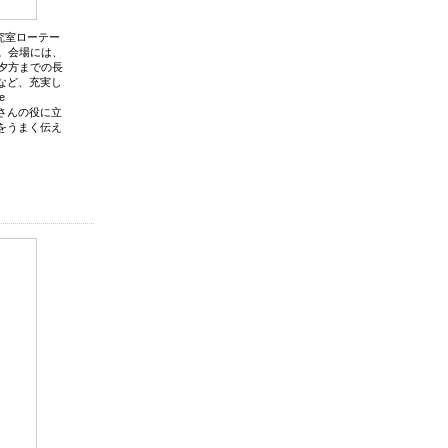
究室ローテー
。会場には、
夕方までの長
など、充実し
e
さんの役に立
をうまく伝え