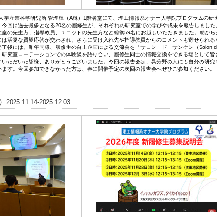
、大阪大学産業科学研究所 管理棟（A棟）1階講堂にて、理工情報系オナー大学院プログラムの研
。今回は過去最多となる20名の履修生が、それぞれの研究室での学びや成果を報告しました
究室の先生方、指導教員、ユニットの先生方など総勢59名にお越しいただきました。朝から
には活発な質疑応答が交わされ、さらに受け入れ先や指導教員からのコメントも寄せられる
了後には、昨年同様、履修生の自主企画による交流会を「サロン・ド・サンケン（Salon d
た。研究室ローテーションでの体験談を語り合い、履修生同士の情報交換をできる場として皆
加いただいた皆様、ありがとうございました。今回の報告会は、異分野の人にも自分の研究
います。今回参加できなかった方は、春に開催予定の次回の報告会へぜひご参加ください。
）
2025.11.14-2025.12.03