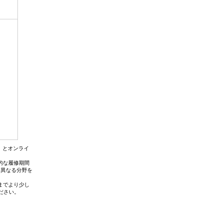
ル）とオンライ
的な履修期間
、異なる分野を
までより少し
ださい。