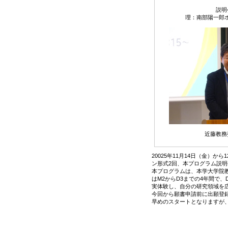
説明
理：南部陽一郎ホー
近藤教務
20025年11月14日（金）
ン形式2回、本プログラム説明
本プログラムは、本学大学院
はM2からD3までの4年間で
実体験し、自分の研究領域を
今回から願書申請前に出願登録
早めのスタートとなりますが