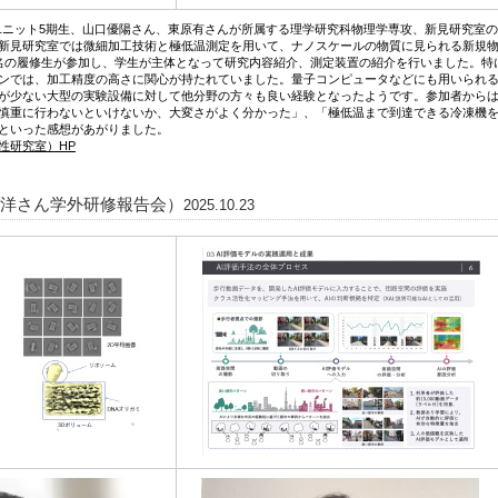
情報ユニット5期生、山口優陽さん、東原有さんが所属する理学研究科物理学専攻、新見研究室
新見研究室では微細加工技術と極低温測定を用いて、ナノスケールの物質に見られる新規
名の履修生が参加し、学生が主体となって研究内容紹介、測定装置の紹介を行いました。特
ンでは、加工精度の高さに関心が持たれていました。量子コンピュータなどにも用いられ
が少ない大型の実験設備に対して他分野の方々も良い経験となったようです。参加者から
慎重に行わないといけないか、大変さがよく分かった」、「極低温まで到達できる冷凍機
といった感想があがりました。
性研究室）HP
 翰洋さん学外研修報告会）
2025.10.23