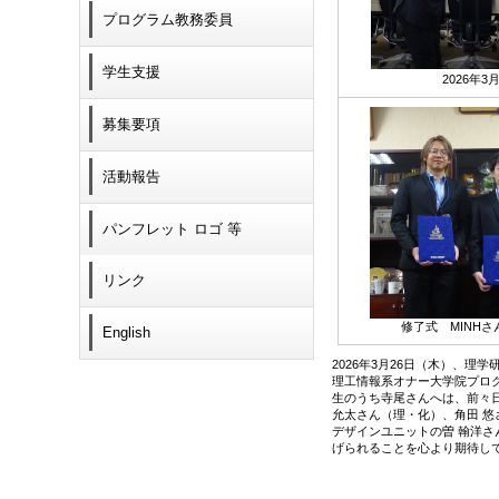
プログラム教務委員
学生支援
2026年3
募集要項
活動報告
パンフレット ロゴ 等
リンク
修了式 MINH
English
2026年3月26日（木）、
理工情報系オナー大学院プログ
生のうち寺尾さんへは、前々
允太さん（理・化）、角田 悠さ
デザインユニットの曽 翰洋
げられることを心より期待し