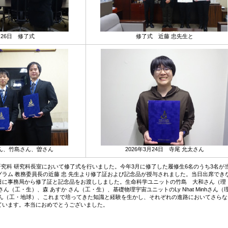
月26日 修了式
修了式 近藤 忠先生と
さん、竹島さん、曽さん
2026年3月24日 寺尾 允太さん
理学研究科 研究科長室において修了式を行いました。今年3月に修了した履修生6名のうち3名が
ラム 教務委員長の近藤 忠 先生より修了証および記念品が授与されました。当日出席でき
日に事務局から修了証と記念品をお渡ししました。生命科学ユニットの竹島 大和さん（理
ん（工・生）、森 あすか さん（工・生）、基礎物理宇宙ユニットのLy Nhat Minhさん
さん（工・地球）、これまで培ってきた知識と経験を生かし、それぞれの進路においてさらな
ています。本当におめでとうございました。