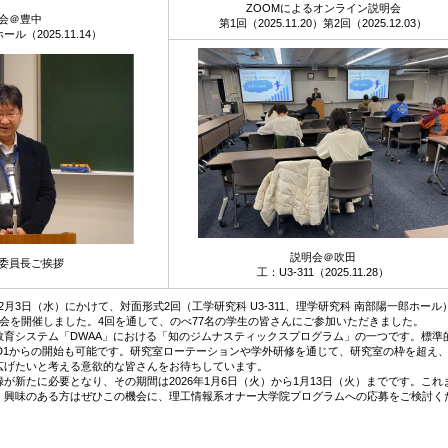
ZOOMによるオンライン説明会
会＠豊中
第1回（2025.11.20）第2回（2025.12.03）
ル（2025.11.14）
説明会＠吹田
委員長ご挨拶
工：U3-311（2025.11.28）
から12月3日（水）にかけて、対面形式2回（工学研究科 U3-311、理学研究科 南部陽一郎ホー
会を開催しました。4回を通して、のべ77名の学生の皆さんにご参加いただきました。
教育システム「DWAA」における「知のジムナスティックスプログラム」の一つです。標準
、D1からの開始も可能です。研究室ローテーションや学外研修を通じて、研究室の枠を超え
広げたいと考える意欲的な皆さんをお待ちしています。
が新たに必要となり、その期間は2026年1月6日（火）から1月13日（火）までです。これ
、興味のある方はぜひこの機会に、理工情報系オナー大学院プログラムへの応募をご検討く