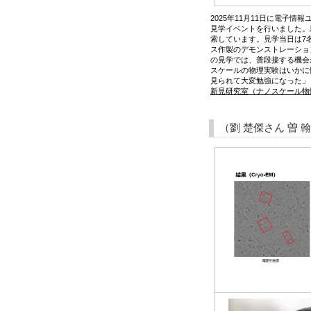
2025年11月11日に電子
見学イベントを行いました。
索しています。見学当日は7
ス作製のデモンストレーショ
の見学では、普段接する機会
スケールの物理実験はいかに
見られて大変勉強になった」
新見研究室（ナノスケール物
（劉 楚傑さん 曽