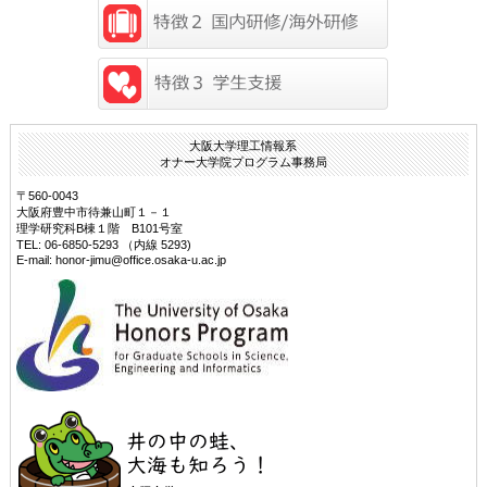
大阪大学理工情報系
オナー大学院プログラム事務局
〒560-0043
大阪府豊中市待兼山町１－１
理学研究科B棟１階 B101号室
TEL: 06-6850-5293 （内線 5293)
E-mail: honor-jimu@office.osaka-u.ac.jp