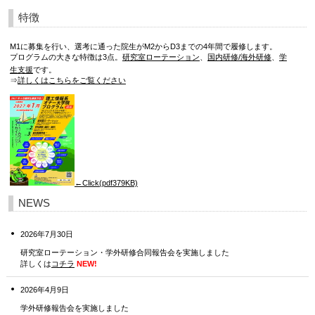
特徴
M1に募集を行い、選考に通った院生がM2からD3までの4年間で履修します。
プログラムの大きな特徴は3点。
研究室ローテーション
、
国内研修/海外研修
、
学
生支援
です。
⇒
詳しくはこちらをご覧ください
←Click(pdf379KB)
NEWS
2026年7月30日
研究室ローテーション・学外研修合同報告会を実施しました
詳しくは
コチラ
NEW!
2026年4月9日
学外研修報告会を実施しました