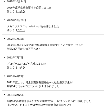
2025年10月24日
2026年度学生募集要項を公開しました
詳しくは
コチラ
2023年10月20日
メカニクスユニットのページを公開しました
詳しくは
コチラ
2022年1月19日
2022年4月からM２の給付型奨学金を増額することが決まりました
年額24万円から48万円へUP
2021年7月7日
プログラムのロゴが完成しました
詳しくは
コチラ
2021年4月21日
2021年度より、博士後期課程履修生への給付型奨学金が、
年額54万円から72万円へ引き上げられました
2021年3月26日
1期生の髙島裕介さんが大阪大学公式YouTubeチャンネルに出演しました
【DWAA、始まる】大阪大学の大学院教育改革について