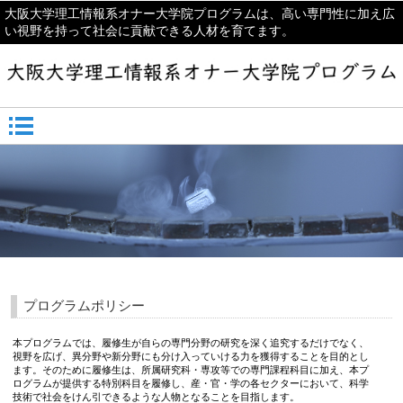
大阪大学理工情報系オナー大学院プログラムは、高い専門性に加え広
い視野を持って社会に貢献できる人材を育てます。
プログラムポリシー
本プログラムでは、履修生が自らの専門分野の研究を深く追究するだけでなく、
視野を広げ、異分野や新分野にも分け入っていける力を獲得することを目的とし
ます。そのために履修生は、所属研究科・専攻等での専門課程科目に加え、本プ
ログラムが提供する特別科目を履修し、産・官・学の各セクターにおいて、科学
技術で社会をけん引できるような人物となることを目指します。